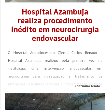
Hospital Azambuja
realiza procedimento
inédito em neurocirurgia
endovascular
O Hospital Arquidiocesano Cônsul Carlos Renaux –
Hospital Azambuja realizou pela primeira vez na
instituição, uma intervenção endovascular em
neurocirurgia para investigação e tratamento de
alterações vasculares cerebrais. O procedimento foi feito
Continuar lendo...
na última quinta-feira, 28 de maio, no setor de
Hemodinâmica e representa um avanço no atendimento
de pacientes neurológicos graves em Brusque e...