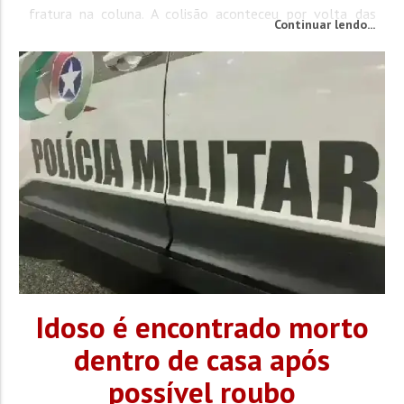
fratura na coluna. A colisão aconteceu por volta das
Continuar lendo...
0h30, na rua Inácio Francisco de Souza, e foi atendida
pelos Bombeiros Voluntários de Penha. Quando
chegaram ao local, os socorristas...
Idoso é encontrado morto
dentro de casa após
possível roubo