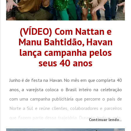
(VÍDEO) Com Nattan e
Manu Bahtidão, Havan
lança campanha pelos
seus 40 anos
Junho é de festa na Havan. No mês em que completa 40
anos, a varejista coloca o Brasil inteiro na celebração
com uma campanha publicitária que percorre o país de
Norte a Sul e reúne clientes, colaboradores e parceiros
que fazem parte dessa trajetória. Durante todo o mês,
Continuar lendo...
as lojas terão ofertas exclusivas e ações especiais em