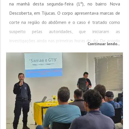
na manhã desta segunda-feira (1º), no bairro Nova
Descoberta, em Tijucas. O corpo apresentava marcas de
corte na região do abdômen e o caso é tratado como
suspeito pelas autoridades, que iniciaram as
investigações ainda nas primeiras horas do dia. De acordo
Continuar lendo...
com informações divulgadas pelo portal Olho Vivo Can,
populares que passavam pela rodovia avistaram o corpo
e...