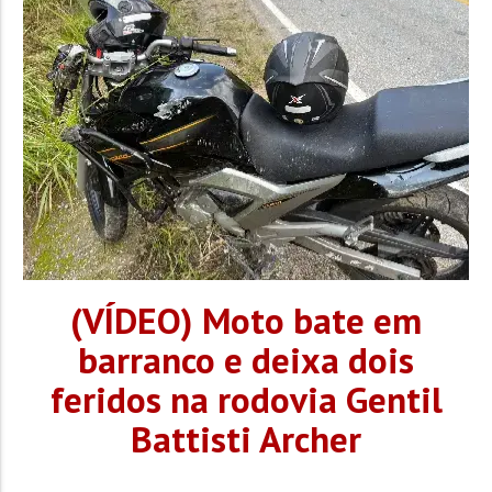
técnicos e integrantes da procuradoria será encaminhada
para aprovação na...
(VÍDEO) Moto bate em
barranco e deixa dois
feridos na rodovia Gentil
Battisti Archer