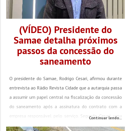
(VÍDEO) Presidente do
Samae detalha próximos
passos da concessão do
saneamento
O presidente do Samae, Rodrigo Cesari, afirmou durante
entrevista ao Rádio Revista Cidade que a autarquia passa
a assumir um papel central na fiscalização da concessão
do saneamento após a assinatura do contrato com a
empresa responsável pelo serviço. Segundo Cesari, uma
Continuar lendo...
comissão especial formada por engenheiros, advogados,