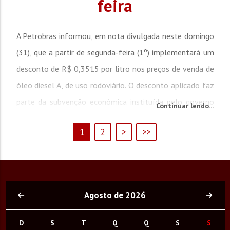
feira
A Petrobras informou, em nota divulgada neste domingo
(31), que a partir de segunda-feira (1º) implementará um
desconto de R$ 0,3515 por litro nos preços de venda de
óleo diesel A, de uso rodoviário. O desconto aplicado faz
parte da subvenção econômica instituída pelo governo
Continuar lendo...
federal e é equivalente ao valor fixado pelo Ministério
1
2
>
>>
da Fazenda. O preço médio de venda da Petrobras para
as distribuidoras...
Agosto de 2026
D
S
T
Q
Q
S
S