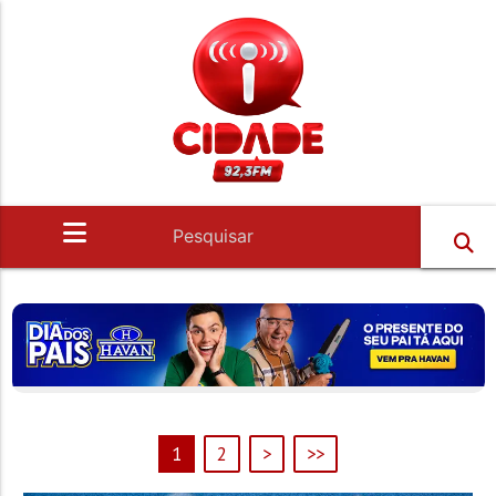
1
2
>
>>