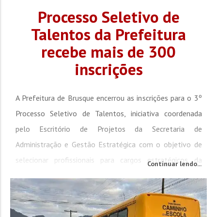
Processo Seletivo de
Talentos da Prefeitura
recebe mais de 300
inscrições
A Prefeitura de Brusque encerrou as inscrições para o 3º
Processo Seletivo de Talentos, iniciativa coordenada
pelo Escritório de Projetos da Secretaria de
Administração e Gestão Estratégica com o objetivo de
selecionar profissionais para cargos estratégicos da
Continuar lendo...
administração municipal. Ao todo, o processo recebeu
329 inscrições de candidatos de diferentes regiões do
país. As vagas...