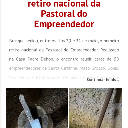
retiro nacional da
Pastoral do
Empreendedor
Brusque sediou, entre os dias 29 e 31 de maio, o primeiro
retiro nacional da Pastoral do Empreendedor. Realizado
na Casa Padre Dehon, o encontro reuniu cerca de 50
empreendedores de Santa Catarina, Mato Grosso, Goiás,
São Paulo e Paraná para três dias de espiritualidade e
Continuar lendo...
autoconhecimento, com o tema “Ansiedade e fé no
mundo dos negócios”. A programação iniciou ainda na
sexta-feira pela manhã, com uma visita à...