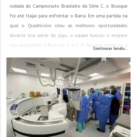
rodada do Campeonato Brasileiro da Série C, o Brusque
foi até Itajaí para enfrentar o Barra. Em uma partida na
qual o Quadricolor criou as melhores oportunidades
durante boa parte do jogo, a equipe buscou o empate
nos acréscimos e ficou no 2 a 2. O Brusque começou a
Continuar lendo...
partida da maneira que gosta, controlando a posse de
bola e pressionando o adversário em busca do primeiro
gol. A equipe brusquense...