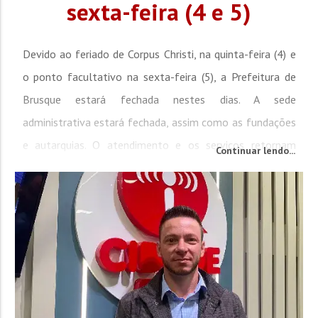
sexta-feira (4 e 5)
Devido ao feriado de Corpus Christi, na quinta-feira (4) e
o ponto facultativo na sexta-feira (5), a Prefeitura de
Brusque estará fechada nestes dias. A sede
administrativa estará fechada, assim como as fundações
e autarquias. O atendimento e os serviços retornam
Continuar lendo...
normalmente na segunda-feira (7). Os serviços de Saúde
estarão fechados. Em caso de urgência deve-se procurar
o Hospital Dom Joaquim, Hospital Azambuja, ou o
Pronto...