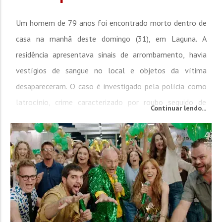
Um homem de 79 anos foi encontrado morto dentro de
casa na manhã deste domingo (31), em Laguna. A
residência apresentava sinais de arrombamento, havia
vestígios de sangue no local e objetos da vítima
desapareceram. O caso é investigado pela polícia como
latrocínio, crime caracterizado por roubo seguido de
Continuar lendo...
morte. A Polícia Militar foi acionada por volta das 10h44
para atender uma ocorrência de encontro de cadáver no
bairro...