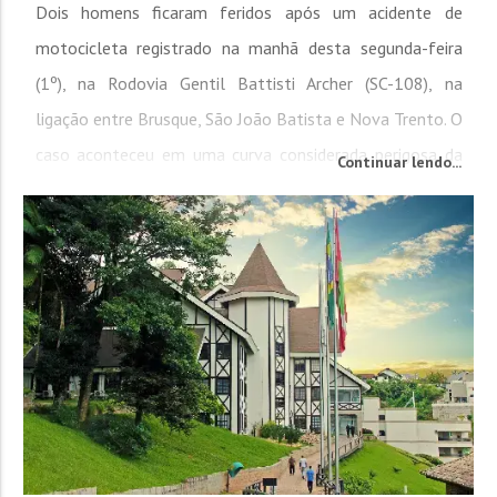
Dois homens ficaram feridos após um acidente de
motocicleta registrado na manhã desta segunda-feira
(1º), na Rodovia Gentil Battisti Archer (SC-108), na
ligação entre Brusque, São João Batista e Nova Trento. O
caso aconteceu em uma curva considerada perigosa da
Continuar lendo...
via. Segundo informações apuradas no local pela
reportagem da Cidade FM, os ocupantes seguiam em
uma motocicleta Yamaha Fazer quando o condutor
perdeu o controle...