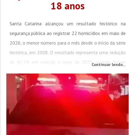
18 anos
Santa Catarina alcançou um resultado histórico na
segurança pública ao registrar 22 homicídios em maio de
2026, o menor número para o mês desde o início da série
histórica, em 2008. O resultado representa uma redução
de 42,1% em relação a maio de 2025, quando foram
Continuar lendo...
contabilizados 38 casos, reforçando um cenário de
estabilidade e controle da violência letal que vem se
consolidando...