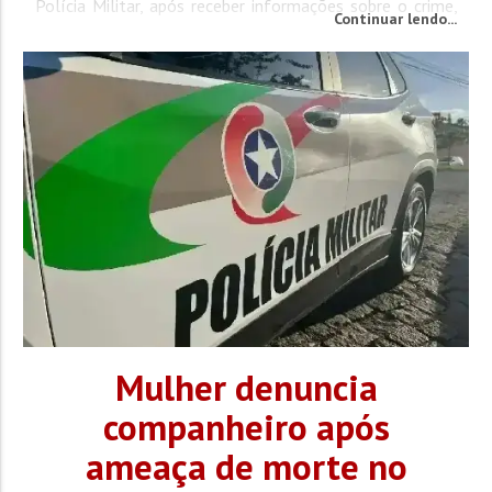
Polícia Militar, após receber informações sobre o crime,
Continuar lendo...
novas denúncias repassadas pela Central Regional de
Emergências (190) indicaram que o suspeito havia
deixado...
Mulher denuncia
companheiro após
ameaça de morte no