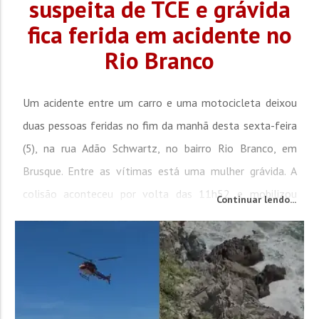
suspeita de TCE e grávida
fica ferida em acidente no
Rio Branco
Um acidente entre um carro e uma motocicleta deixou
duas pessoas feridas no fim da manhã desta sexta-feira
(5), na rua Adão Schwartz, no bairro Rio Branco, em
Brusque. Entre as vítimas está uma mulher grávida. A
colisão aconteceu por volta das 11h52 e mobilizou
Continuar lendo...
equipes do Corpo de Bombeiros e do Samu. De acordo
com os socorristas, o condutor da motocicleta
apresentava suspeita de traumatismo cranioencefálico
(TCE) e um corte na...