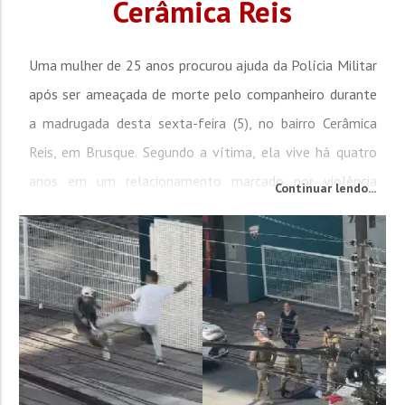
Cerâmica Reis
Uma mulher de 25 anos procurou ajuda da Polícia Militar
após ser ameaçada de morte pelo companheiro durante
a madrugada desta sexta-feira (5), no bairro Cerâmica
Reis, em Brusque. Segundo a vítima, ela vive há quatro
anos em um relacionamento marcado por violência
Continuar lendo...
psicológica e comportamento abusivo. De acordo com a
Polícia Militar, a ocorrência foi registrada por volta da
0h55. A mulher relatou que a discussão...