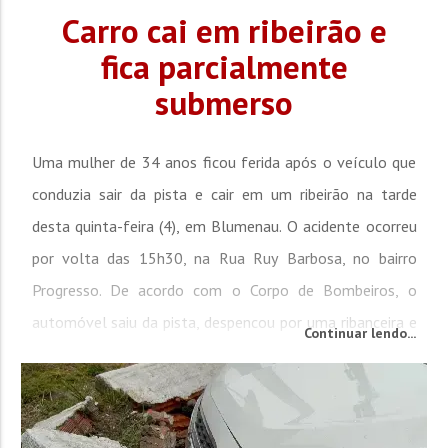
Carro cai em ribeirão e
fica parcialmente
submerso
Uma mulher de 34 anos ficou ferida após o veículo que
conduzia sair da pista e cair em um ribeirão na tarde
desta quinta-feira (4), em Blumenau. O acidente ocorreu
por volta das 15h30, na Rua Ruy Barbosa, no bairro
Progresso. De acordo com o Corpo de Bombeiros, o
automóvel saiu da pista, despencou por uma ribanceira e
Continuar lendo...
caiu no Ribeirão Garcia. O veículo ficou apoiado sobre o
teto e parcialmente submerso na água. A motorista, que
era a...