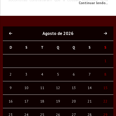
Continuar lendo...
Toyota Hilux SRV, conduzida por um homem de 77 anos,
que não sofreu ferimentos, e uma motocicleta Honda
CG Fan. O condutor da moto, de 26 anos, foi
encontrado...
Agosto de 2026
D
S
T
Q
Q
S
S
1
2
3
4
5
6
7
8
9
10
11
12
13
14
15
16
17
18
19
20
21
22
23
24
25
26
27
28
29