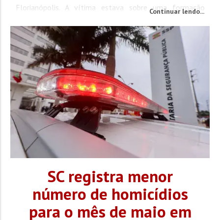
Florianópolis. A vítima estava sobre uma formação
Continuar lendo...
rochosa e em avançado estado de decomposição.
Segundo informações do Corpo de Bombeiros, o corpo
havia sido localizado ainda na...
SC registra menor
número de homicídios
para o mês de maio em