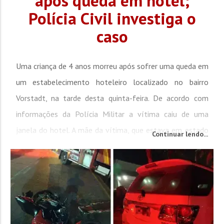
após queda em hotel;
Polícia Civil investiga o
caso
Uma criança de 4 anos morreu após sofrer uma queda em
um estabelecimento hoteleiro localizado no bairro
Vorstadt, na tarde desta quinta-feira. De acordo com
informações da Polícia Militar a vítima caiu de uma
janela do hotel. A mãe da vítima, que estava em estado
Continuar lendo...
de choque após o ocorrido, socorreu imediatamente o
filho com o auxílio de uma terceira pessoa, que ajudou
no transporte até uma unidade...