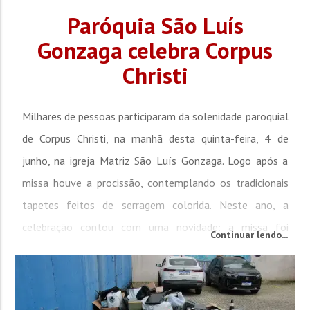
Paróquia São Luís
Gonzaga celebra Corpus
Christi
Milhares de pessoas participaram da solenidade paroquial
de Corpus Christi, na manhã desta quinta-feira, 4 de
junho, na igreja Matriz São Luís Gonzaga. Logo após a
missa houve a procissão, contemplando os tradicionais
tapetes feitos de serragem colorida. Neste ano, a
celebração contou com uma novidade: a missa foi
Continuar lendo...
realizada no interior da igreja matriz. Os fiéis também
puderam acompanhar a celebração na área...