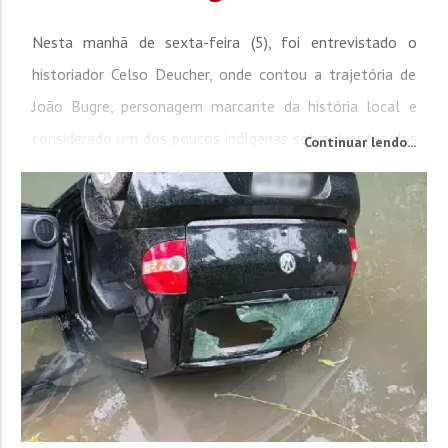
Nesta manhã de sexta-feira (5), foi entrevistado o
historiador Celso Deucher, onde contou a trajetória de
João Bugre, personagem marcante da história local e
considerado um dos poucos indígenas sobreviventes dos
Continuar lendo...
massacres ocorridos durante o processo de colonização
da região, que será retratada em um novo documentário
produzido pelo historiador. A produção será lançada...