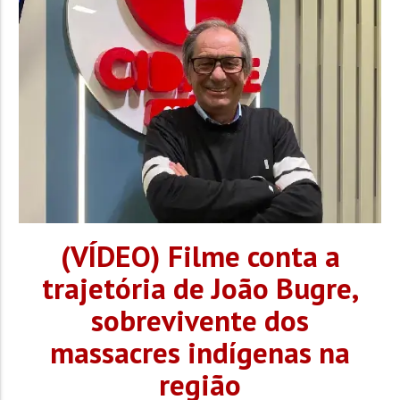
quando foi surpreendida pelo criminoso. Ao tomar a...
(VÍDEO) Filme conta a
trajetória de João Bugre,
sobrevivente dos
massacres indígenas na
região