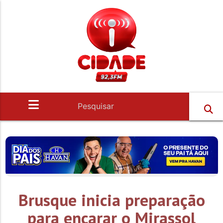
Brusque inicia preparação
para encarar o Mirassol