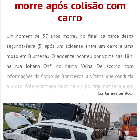
morre após colisão com
carro
Um homem de 37 anos morreu no final da tarde desta
segunda-feira (5) após um acidente entre um carro e uma
moto em Blumenau. O acidente ocorreu por volta das 18h,
na rua Johann Ohf, no bairro Velha. De acordo com
informações do Corpo de Bombeiros, a vítima, que conduzia
a moto, foi encontrada caída na via, politraumatizada e em
Continuar lendo...
parada cardiorrespiratória. Foi iniciado rapidamente o
protocolo de reanimação com apoio da equipe do SAMU,...