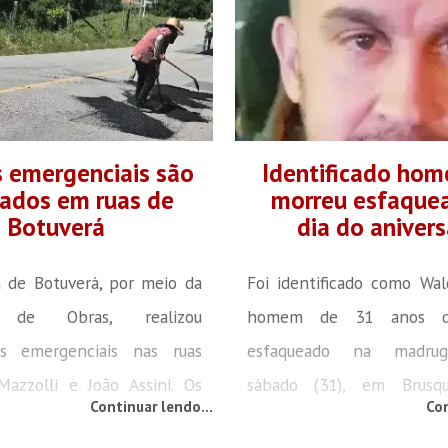
 emergenciais são
Identificado ho
zados em ruas de
morreu esfaque
Botuverá
dia do anivers
a de Botuverá, por meio da
Foi identificado como Wal
ia de Obras, realizou
homem de 31 anos q
es emergenciais nas ruas
esfaqueado na madrug
azzolli e João Assini. Os
sábado (31), em Brusqu
Continuar lendo...
Con
provisórios e visam garantir
morto no dia de seu anive