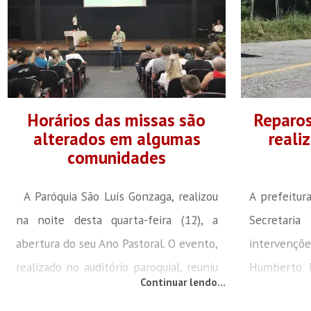
Horários das missas são
Reparos
alterados em algumas
reali
comunidades
A Paróquia São Luís Gonzaga, realizou
A prefeitur
na noite desta quarta-feira (12), a
Secretar
abertura do seu Ano Pastoral. O evento,
intervençõ
realizado no auditório paroquial, reuniu
Humberto M
Continuar lendo...
lideranças de movimentos e pastorais
reparos são 