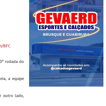
on/BFC
10ª rodada do
eia, a equipe
r outro lado,