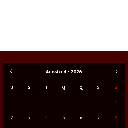
Agosto de 2026
D
S
T
Q
Q
S
S
1
2
3
4
5
6
7
8