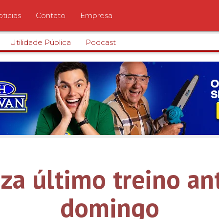
ticias
Contato
Empresa
Utilidade Pública
Podcast
iza último treino an
domingo