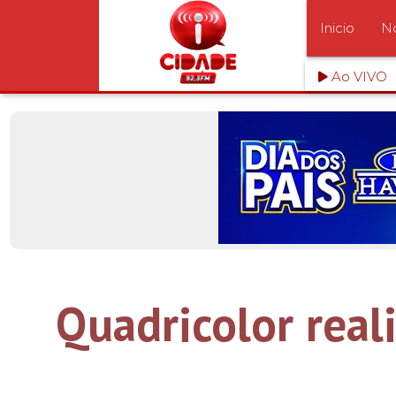
Inicio
No
Ao VIVO
Quadricolor real