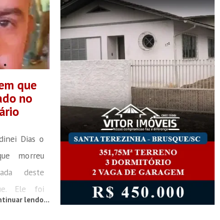
mem que
ado no
ário
dinei Dias o
ue morreu
ada deste
e. Ele foi
tinuar lendo...
rsário, após