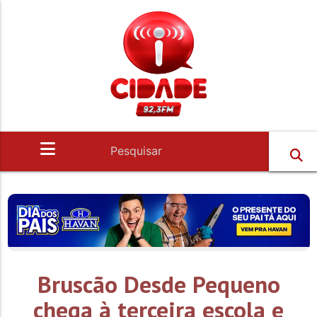
Bruscão Desde Pequeno
chega à terceira escola e