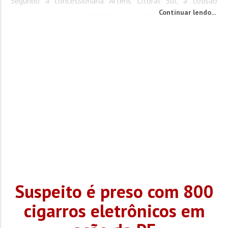
Segundo a concessionária Arteris Litoral Sul, a colisão
Continuar lendo...
ocorreu por volta das 8h06, no km 105,2 da BR-101, no
sentido Sul, em direção a...
Suspeito é preso com 800
cigarros eletrônicos em