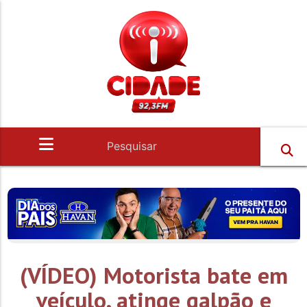
(VÍDEO) Motorista bate em
veículo, atinge galpão e