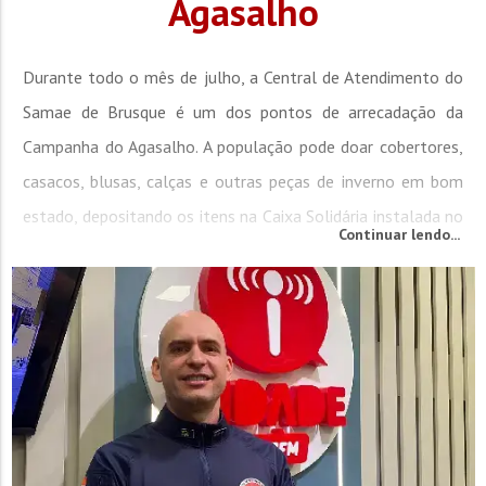
Agasalho
Durante todo o mês de julho, a Central de Atendimento do
Samae de Brusque é um dos pontos de arrecadação da
Campanha do Agasalho. A população pode doar cobertores,
casacos, blusas, calças e outras peças de inverno em bom
estado, depositando os itens na Caixa Solidária instalada no
Continuar lendo...
local. O diretor-geral de Gestão, Ademir José Jorge, reforça o
convite para que a comunidade participe da ação....