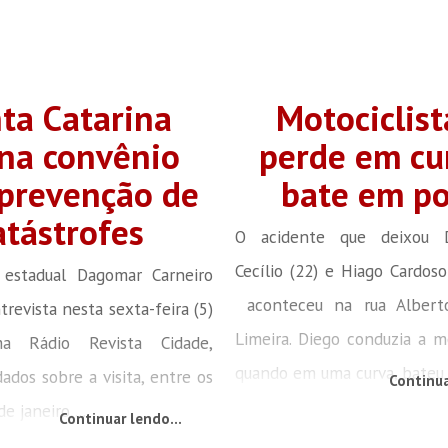
ta Catarina
Motociclist
ina convênio
perde em cu
 prevenção de
bate em po
atástrofes
O acidente que deixou D
Cecílio (22) e Hiago Cardoso 
estadual Dagomar Carneiro
aconteceu na rua Alberto
trevista nesta sexta-feira (5)
Limeira. Diego conduzia a 
a Rádio Revista Cidade,
quando em uma curva, bateu 
ados sobre a visita, entre os
Continua
e janeiro,...
Continuar lendo...