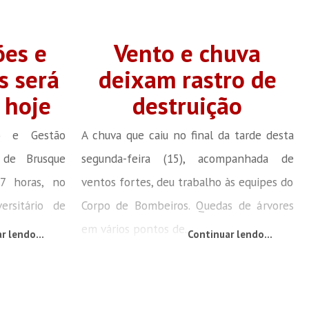
ões e
Vento e chuva
s será
deixam rastro de
 hoje
destruição
o e Gestão
A chuva que caiu no final da tarde desta
a de Brusque
segunda-feira (15), acompanhada de
17 horas, no
ventos fortes, deu trabalho às equipes do
ersitário de
Corpo de Bombeiros. Quedas de árvores
em vários pontos de...
r lendo...
Continuar lendo...