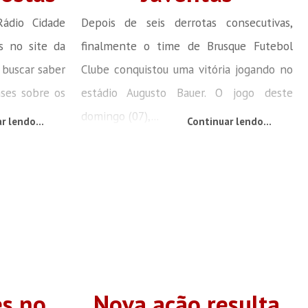
ádio Cidade
Depois de seis derrotas consecutivas,
s no site da
finalmente o time de Brusque Futebol
, buscar saber
Clube conquistou uma vitória jogando no
nses sobre os
estádio Augusto Bauer. O jogo deste
domingo (07),...
r lendo...
Continuar lendo...
es no
Nova ação resulta