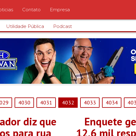
ticias
Contato
Empresa
Utilidade Pública
Podcast
029
4030
4031
4032
4033
4034
40
ador diz que
Enquete g
os para rua
12,6 mil res