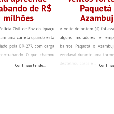
abando de R$
Paquetá 
2 milhões
Azambuj
olícia Civil de Foz do Iguaçu
A noite de ontem (4) foi ass
aram uma carreta quando esta
alguns moradores e empr
dade pela BR-277, com carga
bairros Paquetá e Azambu
contrabando. O que chamou
vendaval durante uma torme
destelhou casas e...
Continuar lendo...
Continua