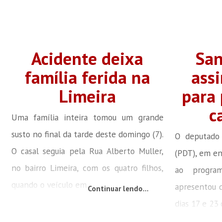
Acidente deixa
San
família ferida na
ass
Limeira
para
c
Uma família inteira tomou um grande
susto no final da tarde deste domingo (7).
O deputado 
O casal seguia pela Rua Alberto Muller,
(PDT), em en
no bairro Limeira, com os quatro filhos,
ao program
quando o veículo em...
apresentou d
Continuar lendo...
dias 17 e 23 d