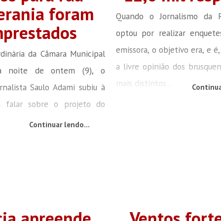
rania foram
Quando o Jornalismo da R
prestados
optou por realizar enquete
emissora, o objetivo era, e é
dinária da Câmara Municipal
a livre opinião dos brusque
na noite de ontem (9), o
mais distintos...
ornalista Saulo Adami subiu à
Continua
a falar sobre o projeto do
Continuar lendo...
cia apreende
Ventos fort