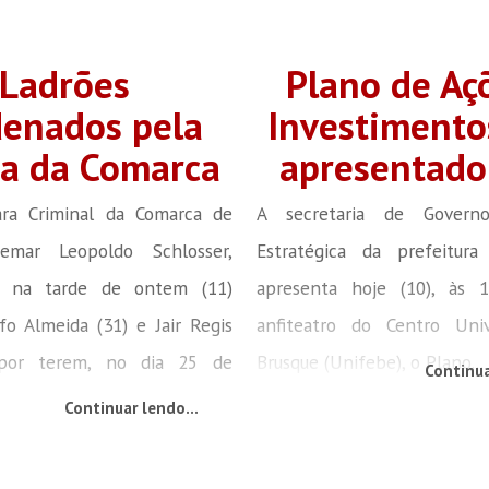
Ladrões
Plano de Aç
enados pela
Investimento
ça da Comarca
apresentado
ara Criminal da Comarca de
A secretaria de Govern
demar Leopoldo Schlosser,
Estratégica da prefeitur
 na tarde de ontem (11)
apresenta hoje (10), às 
fo Almeida (31) e Jair Regis
anfiteatro do Centro Univ
 por terem, no dia 25 de
Brusque (Unifebe), o Plano...
Continua
Continuar lendo...