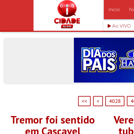
Inicio
No
Ao VIVO
<<
<
4028
4
Tremor foi sentido
Vere
em Cascavel
tub