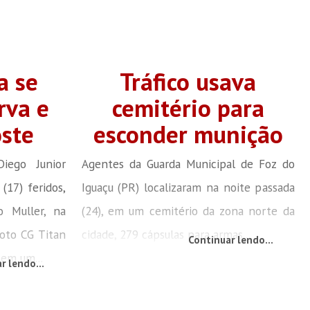
a se
Tráfico usava
rva e
cemitério para
ste
esconder munição
iego Junior
Agentes da Guarda Municipal de Foz do
(17) feridos,
Iguaçu (PR) localizaram na noite passada
 Muller, na
(24), em um cemitério da zona norte da
moto CG Titan
cidade, 279 cápsulas para armas...
Continuar lendo...
em um...
r lendo...