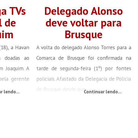
ga TVs
Delegado Alonso
l de
deve voltar para
uim
Brusque
(18), a Havan
A volta do delegado Alonso Torres para a
es doadas ao
Comarca de Brusque foi confirmada na
m Joaquim. A
tarde de segunda-feira (1º) por fontes
pela gerente
policiais. Afastado da Delegacia de Polícia
...
de Brusque desde que...
r lendo...
Continuar lendo...