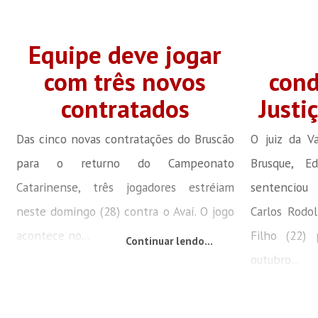
Equipe deve jogar
com três novos
cond
contratados
Justi
Das cinco novas contratações do Bruscão
O juiz da V
para o returno do Campeonato
Brusque, E
Catarinense, três jogadores estréiam
sentenciou
neste domingo (28) contra o Avaí. O jogo
Carlos Rodol
acontece no...
Filho (22)
Continuar lendo...
outubro...