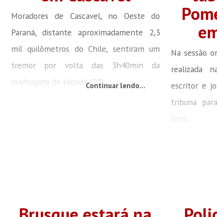
Pome
Moradores de Cascavel, no Oeste do
em
Paraná, distante aproximadamente 2,3
mil quilômetros do Chile, sentiram um
Na sessão or
tremor por volta das 3h40min da
realizada 
madrugada de sábado (27),...
escritor e j
Continuar lendo...
tribuna par
livro...
Brusque estará na
Poli