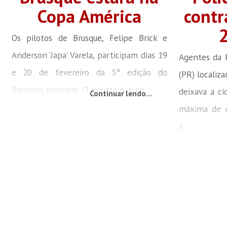
Copa América
contr
Os pilotos de Brusque, Felipe Brick e
Anderson ‘Japa’ Varela, participam dias 19
Agentes da P
e 20 de fevereiro da 5ª edição do
(PR) localiz
Bicicross Américas. O evento que irá...
deixava a ci
Continuar lendo...
máxima de 
a...