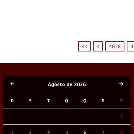
<<
<
4028
4
Agosto de 2026
D
S
T
Q
Q
S
S
1
2
3
4
5
6
7
8