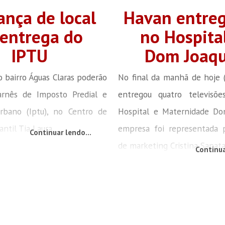
nça de local
Havan entre
 entrega do
no Hospita
IPTU
Dom Joaq
 bairro Águas Claras poderão
No final da manhã de hoje 
carnês de Imposto Predial e
entregou quatro televisõ
Urbano (Iptu), no Centro de
Hospital e Maternidade Do
ntil Tia Laura.
empresa foi representada 
Continuar lendo...
de marketing Cristina Sapata,
Continua