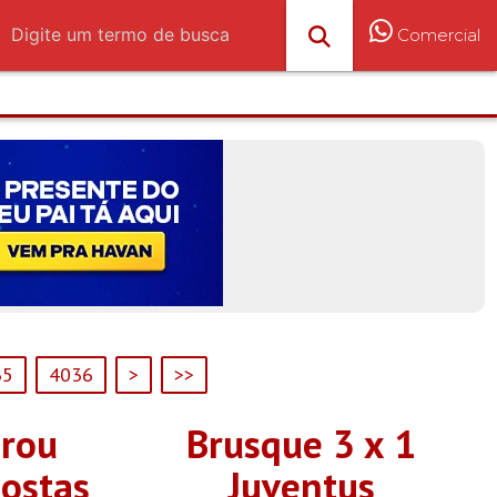
Comercial
35
4036
>
>>
erou
Brusque 3 x 1
postas
Juventus