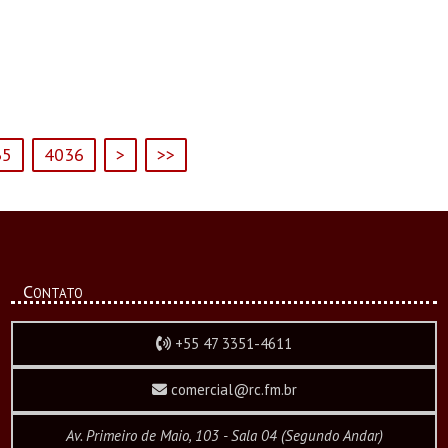
35
4036
>
>>
Contato
+55 47 3351-4611
comercial@rc.fm.br
Av. Primeiro de Maio, 103 - Sala 04 (Segundo Andar)