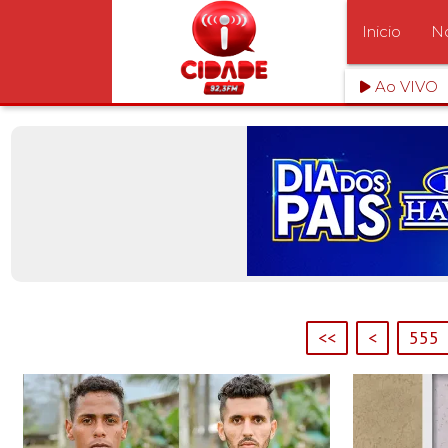
Inicio
No
Ao VIVO
<<
<
555