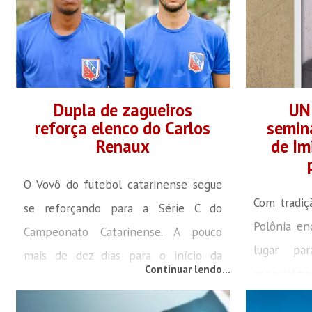
Dupla de zagueiros
UN
reforça elenco do Carlos
semin
Renaux
de Im
O Vovô do futebol catarinense segue
Com tradiç
se reforçando para a Série C do
Polônia e
Campeonato Catarinense. A pouco
lugar par
mais de dez dias para o início da
Continuar lendo...
especialme
competição, a equipe já está
povo. Com
praticamente completa para a estreia,