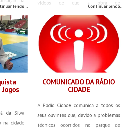
lisação da
vídeos de que a obra de
tinuar lendo...
Continuar lendo...
em naquela
macrodrenagem da Bacia Nova Brasília
e a empresa
será paralisada. Informamos que esta
rabalhos
notícia não condiz com a realidade.
, não teria
Ressaltamos que a empresa
do serviço e
contratada finalizou a montagem
genharia e
referente à construção dos dois túneis
 estaria se
da obra (um na rua Ivandro Bruns e...
.
uista
COMUNICADO DA RÁDIO
s Jogos
CIDADE
A Rádio Cidade comunica a todos os
ã da Silva
seus ouvintes que, devido a problemas
a na cidade
técnicos ocorridos no parque de