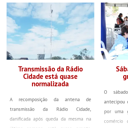
resultados imediatamente”. O evento,
Desenvolv
que tem apoio e é organizado pela
Turismo (
Câmara de Dirigentes Lojistas de
contribui
Brusque – CDL Brusque, acontece às
destinos t
19h, no Centro Empresarial, Social e
fomento a
Cultural de Brusque (CESCB) e será
regional, 
ministrado pelo...
municíp
Transmissão da Rádio
Sáb
Cidade está quase
g
prioridade..
normalizada
O sábado
A recomposição da antena de
antecipou 
transmissão da Rádio Cidade,
por uma 
danificada após queda da mesma na
comércio 