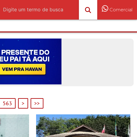
Comercial
563
>
>>