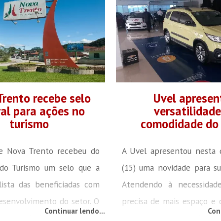
unicípio é intitulado como
pedicure? Estão abertas as
a imigração polonesa e
para cursos profissionaliz
ebastião Edmundo Woś
atividades. As aulas 
é considerado o pai da
setembro, na Belladerme 
o no Brasil, a UNIFEBE
Centro de Brusque. O ramo 
 VII Seminário Temático
corporal e facial, ass
rento recebe selo
Uvel apresen
manicure e...
al para ações no
versatilidade
turismo
comodidade do 
de Nova Trento recebeu do
A Uvel apresentou nesta q
 do Turismo um selo que a
(15) uma novidade para sua
lista das beneficiadas com
Atendendo à necessida
esenvolvimento do setor. O
precisa de mais espaço e
Continuar lendo...
Con
ama Nacional de
quando o assunto é veícu