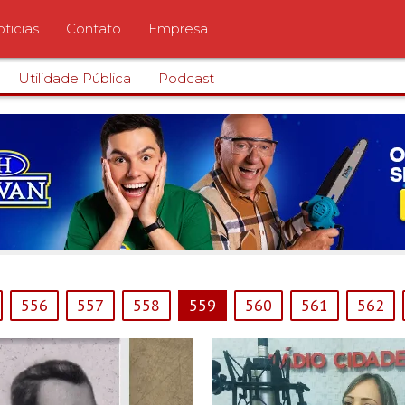
ticias
Contato
Empresa
Utilidade Pública
Podcast
556
557
558
559
560
561
562