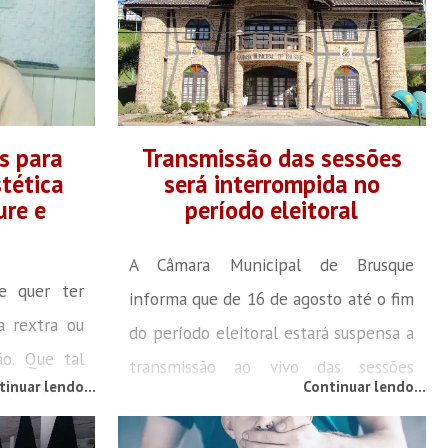
s para
Transmissão das sessões
stética
será interrompida no
ure e
período eleitoral
A Câmara Municipal de Brusque
e quer ter
informa que de 16 de agosto até o fim
a rextra ou
do período eleitoral estará suspensa a
o. Que tal
transmissão ao vivo das sessões
tinuar lendo...
Continuar lendo...
ica facial,
ordinárias, realizadas às terças-feiras, e
 manicure e
demais eventos do Poder Legislativo,