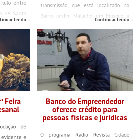
ítulo entre
transmissão, que está localizado no
do de Santa
Bairro Jardim Maluche, em Brusque, a
tinuar lendo...
Continuar lendo...
Escolares da
rádio no AM 850 está com o sistema
quatro lutas
de transmissão reduzido. O motivo é
máxima no
que a estrutura da torre, que mede 96
campeão na
metros de altura, acabou caindo
44kg. Kauã
durante a madrugada de domingo (5),
 Videira,
situação causada pelo rompimento em
a final de
uma das bases que...
ª Feira
Banco do Empreendedor
esanal
oferece crédito para
pessoas físicas e jurídicas
rodução de
O programa Rádio Revista Cidade
s evidente e