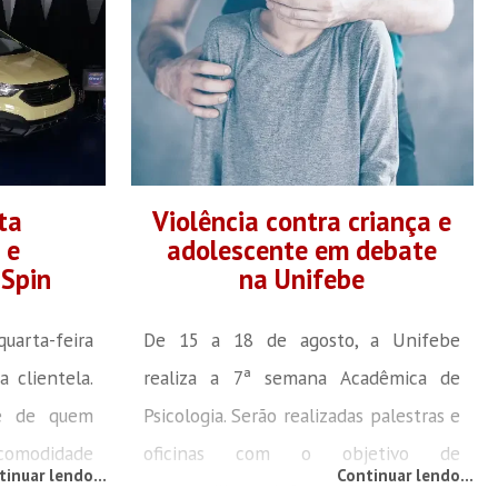
 inscrições
pelos canais de comunicação
antes nestas
institucionais: site e páginas do
começam em
Facebook e Youtube. A transmissão
Academy, no
pela Rádio Cidade 850 AM também
da estética
será interrompida nesse...
im como de
ta
Violência contra criança e
 e
adolescente em debate
Spin
na Unifebe
uarta-feira
De 15 a 18 de agosto, a Unifebe
 clientela.
realiza a 7ª semana Acadêmica de
de de quem
Psicologia. Serão realizadas palestras e
 comodidade
oficinas com o objetivo de
tinuar lendo...
Continuar lendo...
lo, a loja
compartilhar informações, criando