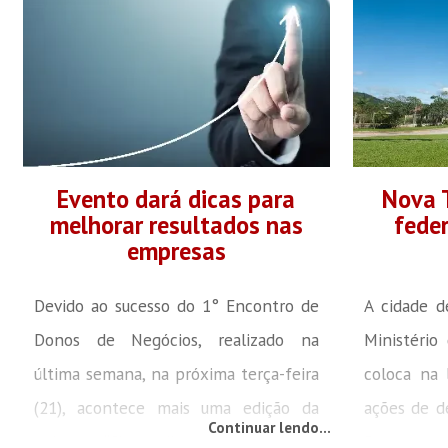
porque o m
diante do Porto, em 2 de setembro no
o berço d
estádio Augusto Bauer. Os últimos a
porque S
chegarem foram o zagueiro Erivelton
Saporski 
e o também zagueiro Arthur. Erivelton
imigraçã
é jogador ambidestro que teve toda a
promove o
sua base no...
Evento dará dicas para
Nova T
do...
melhorar resultados nas
feder
empresas
Devido ao sucesso do 1° Encontro de
A cidade 
Donos de Negócios, realizado na
Ministério
última semana, na próxima terça-feira
coloca na 
(21), acontece mais uma edição da
ações de d
Continuar lendo...
palestra “Cinco dicas para melhorar
Progr