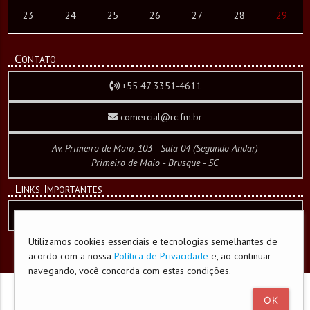
23
24
25
26
27
28
29
Contato
+55 47 3351-4611
comercial@rc.fm.br
Av. Primeiro de Maio, 103 - Sala 04 (Segundo Andar)
Primeiro de Maio - Brusque - SC
Links Importantes
Política de Privacidade e Cookies
Utilizamos cookies essenciais e tecnologias semelhantes de
acordo com a nossa
Política de Privacidade
e, ao continuar
desenvolvido por
CW WebCorporation
navegando, você concorda com estas condições.
OK